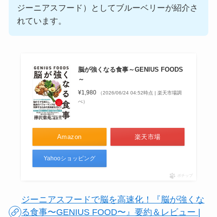
ジーニアスフード）としてブルーベリーが紹介さ
れています。
脳が強くなる食事～GENIUS FOODS
～
¥1,980
（2026/06/24 04:52時点 | 楽天市場調
べ）
Amazon
楽天市場
Yahooショッピング
ポチップ
ジーニアスフードで脳を高速化！『脳が強くな
る食事〜GENIUS FOOD〜』要約＆レビュー |